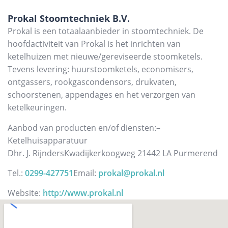
Prokal Stoomtechniek B.V.
Prokal is een totaalaanbieder in stoomtechniek. De
hoofdactiviteit van Prokal is het inrichten van
ketelhuizen met nieuwe/gereviseerde stoomketels.
Tevens levering: huurstoomketels, economisers,
ontgassers, rookgascondensors, drukvaten,
schoorstenen, appendages en het verzorgen van
ketelkeuringen.
Aanbod van producten en/of diensten:
–
Ketelhuisapparatuur
Dhr. J. Rijnders
Kwadijkerkoogweg 2
1442 LA Purmerend
Tel.:
0299-427751
Email:
prokal@prokal.nl
Website:
http://www.prokal.nl