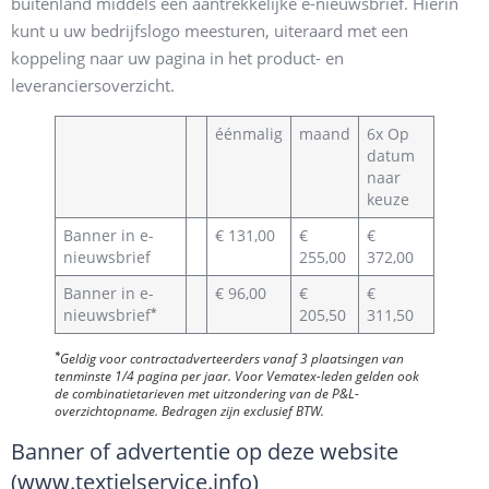
buitenland middels een aantrekkelijke e-nieuwsbrief. Hierin
kunt u uw bedrijfslogo meesturen, uiteraard met een
koppeling naar uw pagina in het product- en
leveranciersoverzicht.
éénmalig
maand
6x Op
datum
naar
keuze
Banner in e-
€ 131,00
€
€
nieuwsbrief
255,00
372,00
Banner in e-
€ 96,00
€
€
*
nieuwsbrief
205,50
311,50
*
Geldig voor contractadverteerders vanaf 3 plaatsingen van
tenminste 1/4 pagina per jaar. Voor Vematex-leden gelden ook
de combinatietarieven met uitzondering van de P&L-
overzichtopname. Bedragen zijn exclusief BTW.
Banner of advertentie op deze website
(www.textielservice.info)