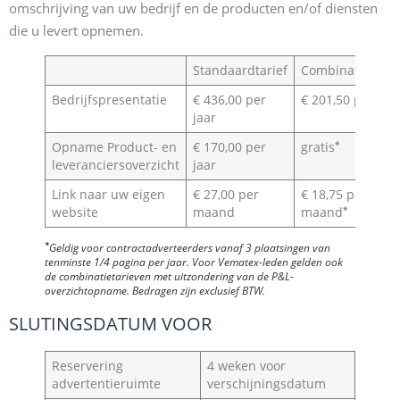
omschrijving van uw bedrijf en de producten en/of diensten
die u levert opnemen.
Standaardtarief
Combinatietarie
Bedrijfspresentatie
€ 436,00 per
€ 201,50 per jaa
jaar
*
Opname Product- en
€ 170,00 per
gratis
leveranciersoverzicht
jaar
Link naar uw eigen
€ 27,00 per
€ 18,75 per
*
website
maand
maand
*
Geldig voor contractadverteerders vanaf 3 plaatsingen van
tenminste 1/4 pagina per jaar. Voor Vematex-leden gelden ook
de combinatietarieven met uitzondering van de P&L-
overzichtopname. Bedragen zijn exclusief BTW.
SLUTINGSDATUM VOOR
Reservering
4 weken voor
advertentieruimte
verschijningsdatum