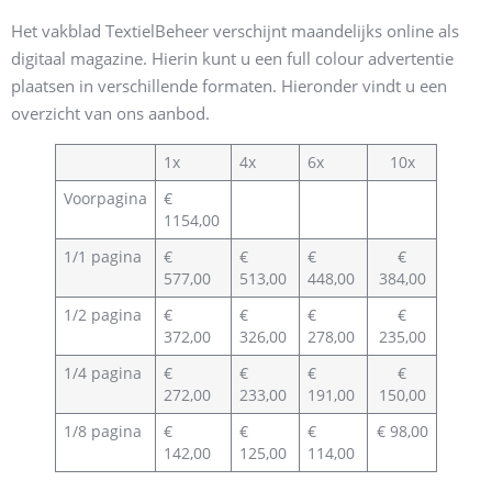
Het vakblad TextielBeheer verschijnt maandelijks online als
digitaal magazine. Hierin kunt u een full colour advertentie
plaatsen in verschillende formaten. Hieronder vindt u een
overzicht van ons aanbod.
1x
4x
6x
10x
Voorpagina
€
1154,00
1/1 pagina
€
€
€
€
577,00
513,00
448,00
384,00
1/2 pagina
€
€
€
€
372,00
326,00
278,00
235,00
1/4 pagina
€
€
€
€
272,00
233,00
191,00
150,00
1/8 pagina
€
€
€
€ 98,00
142,00
125,00
114,00