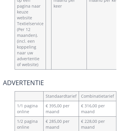
op een
maand per
maand per keer
pagina naar
keer
keuze
website
Textielservice
(Per 12
maanden).
(incl. een
koppeling
naar uw
advertentie
of website)
ADVERTENTIE
Standaardtarief
Combinatietarief
1/1 pagina
€ 395,00 per
€ 316,00 per
online
maand
maand
1/2 pagina
€ 285,00 per
€ 228,00 per
online
maand
maand