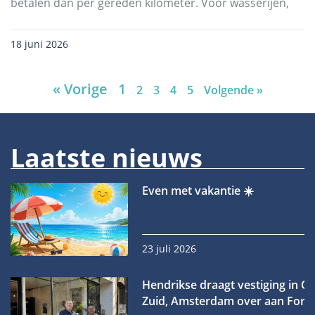
betalen dan per gereden kilometer. Voor wasserijen,
18 juni 2026
« Vorige
1
2
3
4
5
Volgende »
Laatste nieuws
Even met vakantie ☀️
23 juli 2026
Hendrikse draagt vestiging in O
Zuid, Amsterdam over aan Forn