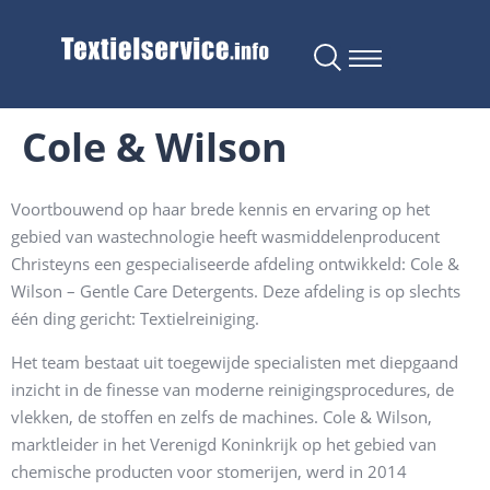
Cole & Wilson
Voortbouwend op haar brede kennis en ervaring op het
gebied van wastechnologie heeft wasmiddelenproducent
Christeyns een gespecialiseerde afdeling ontwikkeld: Cole &
Wilson – Gentle Care Detergents. Deze afdeling is op slechts
één ding gericht: Textielreiniging.
Het team bestaat uit toegewijde specialisten met diepgaand
inzicht in de finesse van moderne reinigingsprocedures, de
vlekken, de stoffen en zelfs de machines. Cole & Wilson,
marktleider in het Verenigd Koninkrijk op het gebied van
chemische producten voor stomerijen, werd in 2014