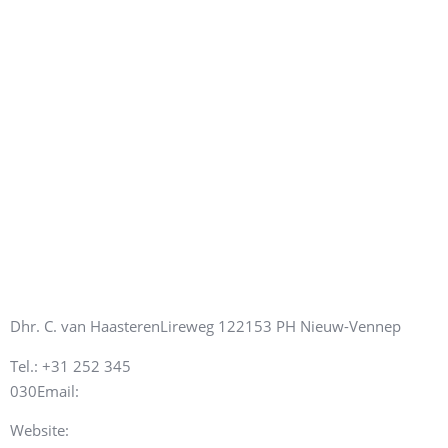
Dhr. C. van Haasteren
Lireweg 12
2153 PH Nieuw-Vennep
Tel.: +31 252 345
Cees.van.Haasteren@christeyns.nl
030
Email:
http://www.coleandwilson.com
Website: