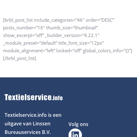
Laatste nieuws
[brbl_post_list include_categories=”46″ order=”DESC”
posts_number=”16″ thumb_size=”thumbnail”
show_excerpt=”off” _builder_version=”4.22.1″
_module_preset=”default” title_font_size=”12px”
module_alignment=”left” locked=”off” global_colors_info=”{}”]
[/brbl_post_list]
Textielservice.info is een
uitgave van Linssen
Volg ons
Bureauservices B.V.