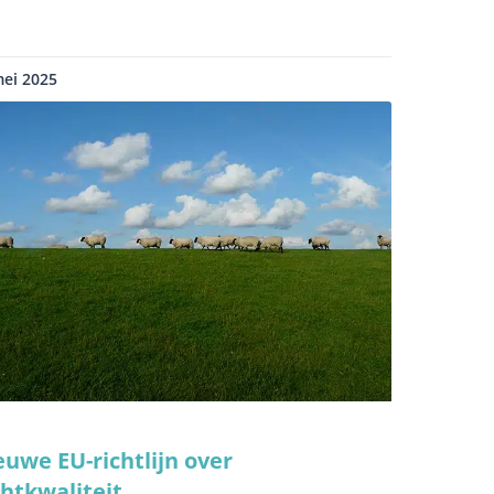
mei 2025
euwe EU-richtlijn over
chtkwaliteit