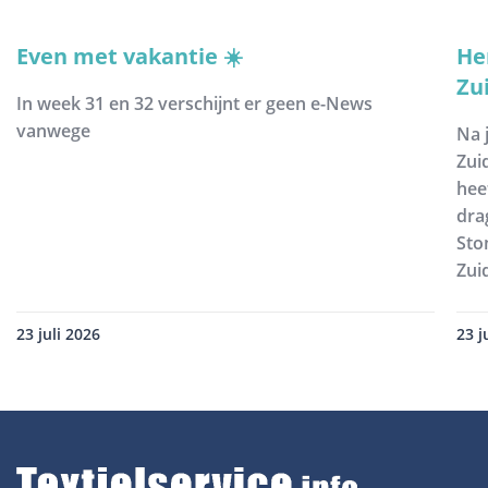
Even met vakantie ☀️
He
Zu
In week 31 en 32 verschijnt er geen e-News
vanwege
Na 
Zui
hee
dra
Sto
Zui
23 juli 2026
23 j