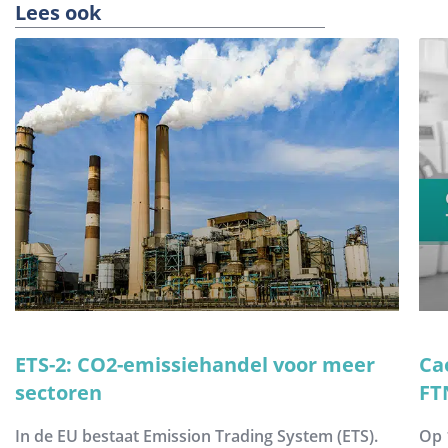
Lees ook
ETS-2: CO2-emissiehandel voor meer
Ca
sectoren
FT
In de EU bestaat Emission Trading System (ETS).
Op 