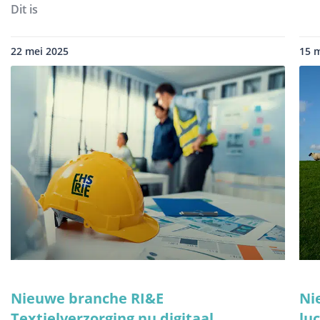
Dit is
22 mei 2025
15 
Nieuwe branche RI&E
Ni
Textielverzorging nu digitaal
lu