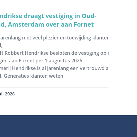
ndrikse draagt vestiging in Oud-
id, Amsterdam over aan Fornet
jarenlang met veel plezier en toewijding klanten te hebben 
d,
ft Robbert Hendrikse besloten de vestiging op de Johannes 
gen aan Fornet per 1 augustus 2026.
merij Hendrikse is al jarenlang een vertrouwd adres in Am
d. Generaties klanten weten
uli 2026