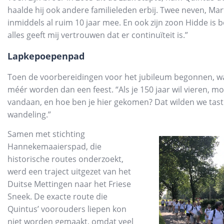
haalde hij ook andere familieleden erbij. Twee neven, Marti
inmiddels al ruim 10 jaar mee. En ook zijn zoon Hidde is 
alles geeft mij vertrouwen dat er continuïteit is.”
Lapkepoepenpad
Toen de voorbereidingen voor het jubileum begonnen, was
méér worden dan een feest. “Als je 150 jaar wil vieren, m
vandaan, en hoe ben je hier gekomen? Dat wilden we tas
wandeling.”
Samen met stichting
Hannekemaaierspad, die
historische routes onderzoekt,
werd een traject uitgezet van het
Duitse Mettingen naar het Friese
Sneek. De exacte route die
Quintus’ voorouders liepen kon
niet worden gemaakt, omdat veel