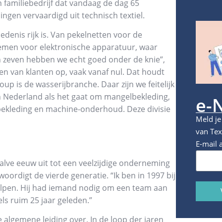
familiebedrijf dat vandaag de dag 65
ingen vervaardigd uit technisch textiel.
iedenis rijk is. Van pekelnetten voor de
temen voor elektronische apparatuur, waar
en zeven hebben we echt goed onder de knie”,
n van klanten op, vaak vanaf nul. Dat houdt
up is de wasserijbranche. Daar zijn we feitelijk
en Nederland als het gaat om mangelbekleding,
e-
ekleding en machine-onderhoud. Deze divisie
Meld je
van Tex
E-mail 
halve eeuw uit tot een veelzijdige onderneming
woordigt de vierde generatie. “Ik ben in 1997 bij
 helpen. Hij had iemand nodig om een team aan
els ruim 25 jaar geleden.”
e algemene leiding over. In de loop der jaren