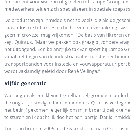
fundament voor wat zou uitgroeien tot Lampe Group: een 
medewerkers telt en zich specialiseert in speciale toepass
De producten zijn inmiddels net zo veelzijdig als de gesch
kaasindustrie tot akoestische hoezen en verpakkingssys
geen microvezel mag vrijkomen. “De basis van filtreren 
zegt Quintus. “Maar we pakken ook graag bijzondere vrage
het uitdagend. Een belangrijke tak van sport bij Lampe Gro
vanaf het begin van de industrialisatie marktleider binn
transportbanden voor insteek- en vouwapparatuur persb
wordt vakkundig geleid door René Vellinga.”
Vijfde generatie
Wat begon als een kleine textielhandel, groeide in ander
die nog altijd stevig in familiehanden is. Quintus vertegen
het bedrijf gekomen, eigenlijk om mijn broer tijdelijk te
te sturen en ik dacht: ik doe het een jaartje. Dat is inmidd
Toen zijn broer in 2005 uit de zaak stapte, nam Quintus d