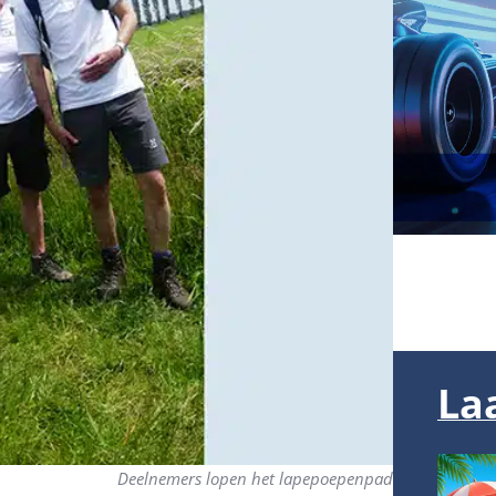
La
Deelnemers lopen het lapepoepenpad