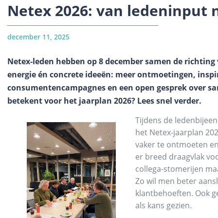
Netex 2026: van ledeninput 
december 11, 2025
Netex-leden hebben op 8 december samen de richting 
energie én concrete ideeën: meer ontmoetingen, inspi
consumentencampagnes en een open gesprek over sam
betekent voor het jaarplan 2026? Lees snel verder.
Tijdens de ledenbijee
het Netex-jaarplan 20
vaker te ontmoeten en 
er breed draagvlak voo
collega-stomerijen maa
Zo wil men beter aansl
klantbehoeften. Ook g
als kans gezien.