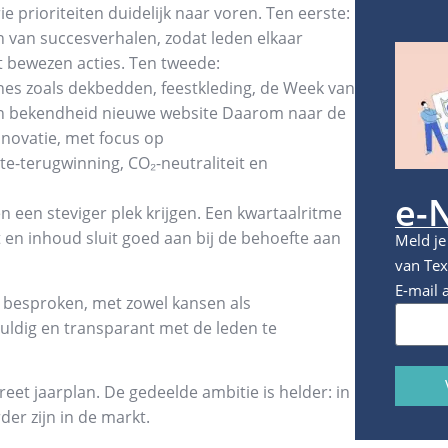
e prioriteiten duidelijk naar voren. Ten eerste:
n van succesverhalen, zodat leden elkaar
 bewezen acties. Ten tweede:
 zoals dekbedden, feestkleding, de Week van
en bekendheid nieuwe website Daarom naar de
nnovatie, met focus op
e-terugwinning, CO₂-neutraliteit en
e-
en steviger plek krijgen. Een kwartaalritme
 en inhoud sluit goed aan bij de behoefte aan
Meld je
van Tex
E-mail 
besproken, met zowel kansen als
vuldig en transparant met de leden te
et jaarplan. De gedeelde ambitie is helder: in
er zijn in de markt.