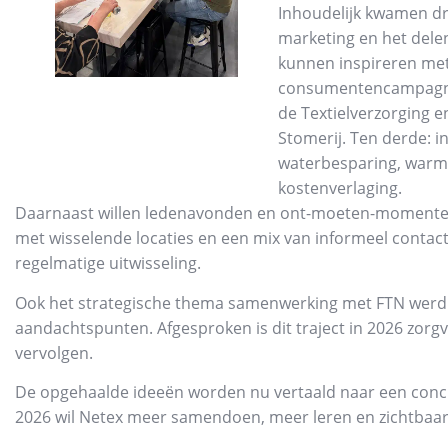
Inhoudelijk kwamen dri
marketing en het dele
kunnen inspireren met
consumentencampagnes
de Textielverzorging 
Stomerij. Ten derde: i
waterbesparing, warmt
kostenverlaging.
Daarnaast willen ledenavonden en ont-moeten-momenten e
met wisselende locaties en een mix van informeel contact
regelmatige uitwisseling.
Ook het strategische thema samenwerking met FTN werd 
aandachtspunten. Afgesproken is dit traject in 2026 zorg
vervolgen.
De opgehaalde ideeën worden nu vertaald naar een concre
2026 wil Netex meer samendoen, meer leren en zichtbaard