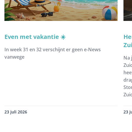
Even met vakantie ☀️
He
Zu
In week 31 en 32 verschijnt er geen e-News
vanwege
Na 
Zui
hee
dra
Sto
Zui
23 juli 2026
23 j