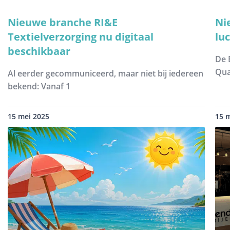
Nieuwe branche RI&E
Ni
Textielverzorging nu digitaal
lu
beschikbaar
De 
Qua
Al eerder gecommuniceerd, maar niet bij iedereen
bekend: Vanaf 1
15 mei 2025
15 