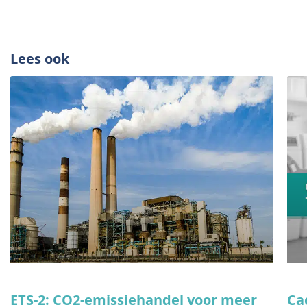
Lees ook
ETS-2: CO2-emissiehandel voor meer
Ca