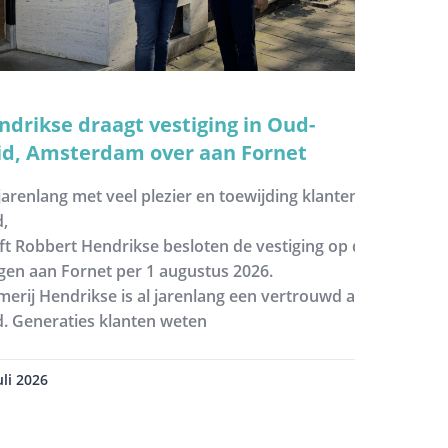
ndrikse draagt vestiging in Oud-
id, Amsterdam over aan Fornet
jarenlang met veel plezier en toewijding klanten te hebben 
d,
ft Robbert Hendrikse besloten de vestiging op de Johannes 
gen aan Fornet per 1 augustus 2026.
merij Hendrikse is al jarenlang een vertrouwd adres in Am
d. Generaties klanten weten
uli 2026