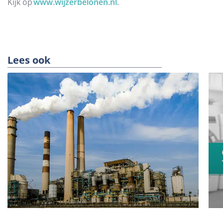
Kijk op
www.wijzerbelonen.nl
.
Lees ook