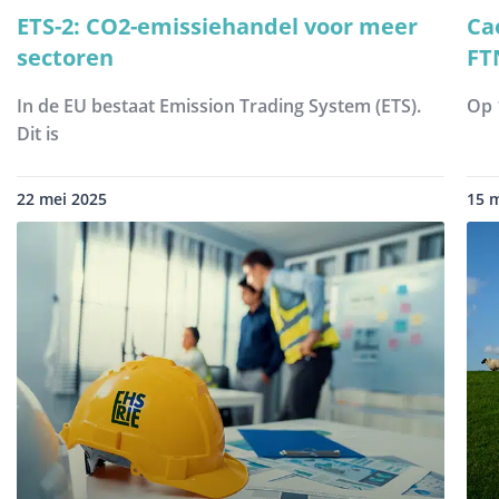
ETS-2: CO2-emissiehandel voor meer
Ca
sectoren
FT
In de EU bestaat Emission Trading System (ETS).
Op 
Dit is
22 mei 2025
15 