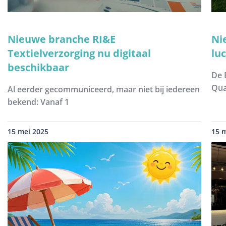
Nieuwe branche RI&E
Ni
Textielverzorging nu digitaal
lu
beschikbaar
De 
Qua
Al eerder gecommuniceerd, maar niet bij iedereen
bekend: Vanaf 1
15 mei 2025
15 