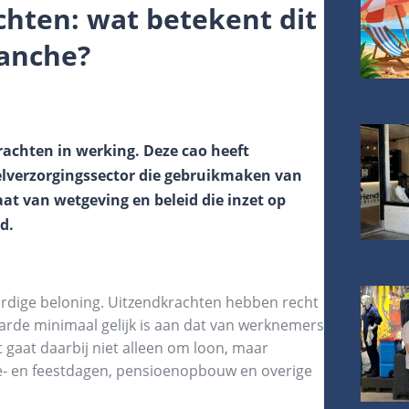
hten: wat betekent dit
ranche?
rachten in werking. Deze cao heeft
ielverzorgingssector die gebruikmaken van
at van wetgeving en beleid die inzet op
id.
aardige beloning. Uitzendkrachten hebben recht
rde minimaal gelijk is aan dat van werknemers
et gaat daarbij niet alleen om loon, maar
e- en feestdagen, pensioenopbouw en overige