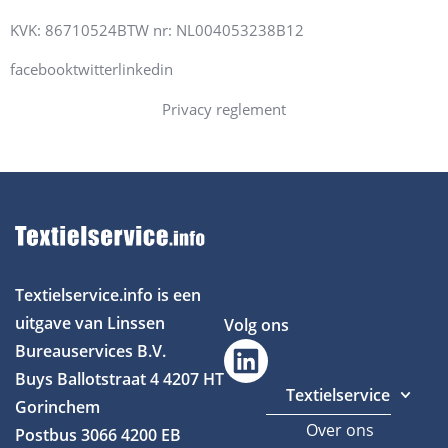
KVK: 86710524
BTW nr:
NL004053238B12
facebooktwitterlinkedin
Privacy reglement
Textielservice.info is een
uitgave van Linssen
Volg ons
Bureauservices B.V.
Buys Ballotstraat 4
4207 HT
Textielservice
Gorinchem
Over ons
Postbus 3066
4200 EB