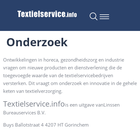
Onderzoek
Ontwikkelingen in horeca, gezondheidszorg en industrie
vragen om nieuwe producten en dienstverlening die de
toegevoegde waarde van de textielservicebedrijven
versterken. Dit vraagt om onderzoek en innovatie in de gehele
keten van textielverzorging.
Textielservice.info
is een uitgave van
Linssen
Bureauservices B.V.
Buys Ballotstraat 4
4207 HT Gorinchem
info@sencwork05.nl
(
0
85) 902 93 86