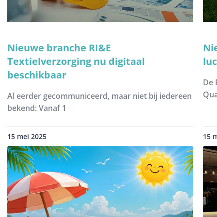
Nieuwe branche RI&E
Ni
Textielverzorging nu digitaal
lu
beschikbaar
De 
Qua
Al eerder gecommuniceerd, maar niet bij iedereen
bekend: Vanaf 1
15 mei 2025
15 