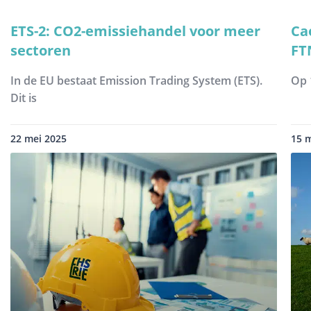
ETS-2: CO2-emissiehandel voor meer
Ca
sectoren
FT
In de EU bestaat Emission Trading System (ETS).
Op 
Dit is
22 mei 2025
15 