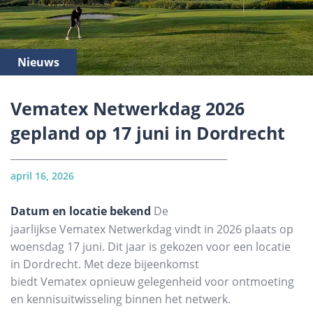
Nieuws
Vematex Netwerkdag 2026
gepland op 17 juni in Dordrecht
april 16, 2026
Datum en locatie bekend
De
jaarlijkse Vematex Netwerkdag vindt in 2026 plaats op
woensdag 17 juni. Dit jaar is gekozen voor een locatie
in Dordrecht. Met deze bijeenkomst
biedt Vematex opnieuw gelegenheid voor ontmoeting
en kennisuitwisseling binnen het netwerk.